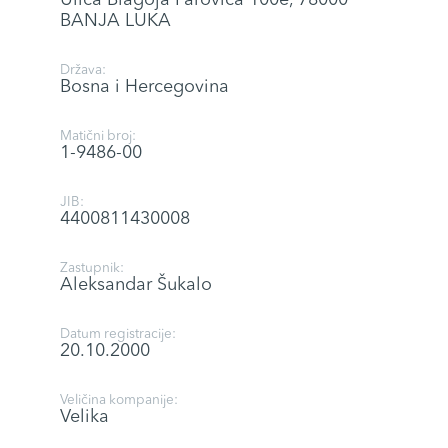
BANJA LUKA
Država:
Bosna i Hercegovina
Matični broj:
1-9486-00
JIB:
4400811430008
Zastupnik:
Aleksandar Šukalo
Datum registracije:
20.10.2000
Veličina kompanije:
Velika