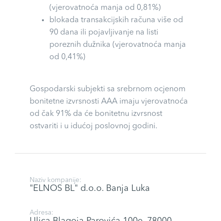
(vjerovatnoća manja od 0,81%)
blokada transakcijskih računa više od
90 dana ili pojavljivanje na listi
poreznih dužnika (vjerovatnoća manja
od 0,41%)
Gospodarski subjekti sa srebrnom ocjenom
bonitetne izvrsnosti AAA imaju vjerovatnoća
od čak 91% da će bonitetnu izvrsnost
ostvariti i u idućoj poslovnoj godini.
Naziv kompanije:
"ELNOS BL" d.o.o. Banja Luka
Adresa:
Ulica Blagoja Parovića 100e, 78000