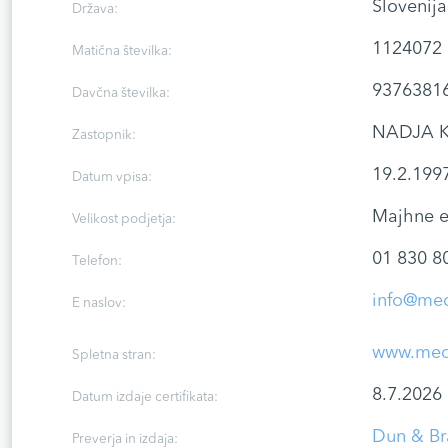
Slovenija
Država:
1124072
Matična številka:
9376381
Davčna številka:
NADJA K
Zastopnik:
19.2.199
Datum vpisa:
Majhne e
Velikost podjetja:
01 830 8
Telefon:
info@medi
E naslov:
www.medi
Spletna stran:
8.7.2026
Datum izdaje certifikata:
Dun & Br
Preverja in izdaja: