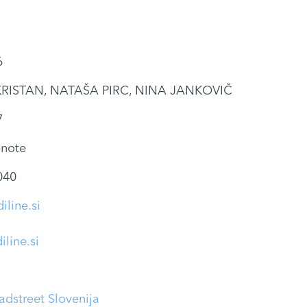
6
RISTAN, NATAŠA PIRC, NINA JANKOVIČ
7
note
040
line.si
line.si
adstreet Slovenija