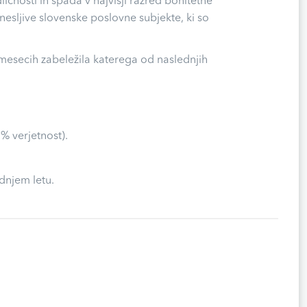
čnosti in spada v najvišji razred bonitetne
anesljive slovenske poslovne subjekte, ki so
 mesecih zabeležila katerega od naslednjih
% verjetnost).
dnjem letu.