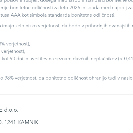
 da poslovni subjekt dosega mednarodni standard bonitetne odli
riterije bonitetne odličnosti za leto 2026 in spada med najbolj z
usa AAA kot simbola standarda bonitetne odličnosti.
n imajo zelo nizko verjetnost, da bodo v prihodnjih dvanajstih
8% verjetnost),
 verjetnost),
 kot 90 dni in uvrstitev na seznam davčnih neplačnikov (< 0,41
o 98% verjetnost, da bonitetno odličnost ohranijo tudi v nasle
 d.o.o.
0, 1241 KAMNIK