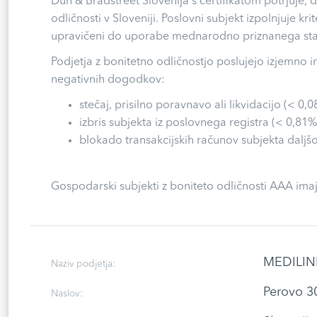
Dun & Bradstreet Slovenija s certifikatom potrjuje,
odličnosti v Sloveniji. Poslovni subjekt izpolnjuje k
upravičeni do uporabe mednarodno priznanega stat
Podjetja z bonitetno odličnostjo poslujejo izjemno i
negativnih dogodkov:
stečaj, prisilno poravnavo ali likvidacijo (< 0,0
izbris subjekta iz poslovnega registra (< 0,81%
blokado transakcijskih računov subjekta daljšo
Gospodarski subjekti z boniteto odličnosti AAA imaj
MEDILINE
Naziv podjetja:
Perovo 3
Naslov: