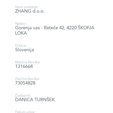
Naziv podjetja:
ZHANG d.o.o.
Naslov:
Gorenja vas - Reteče 42, 4220 ŠKOFJA
LOKA
Država:
Slovenija
Matična številka:
1316664
Davčna številka:
73054828
Zastopnik:
DANICA TURNŠEK
Datum vpisa: