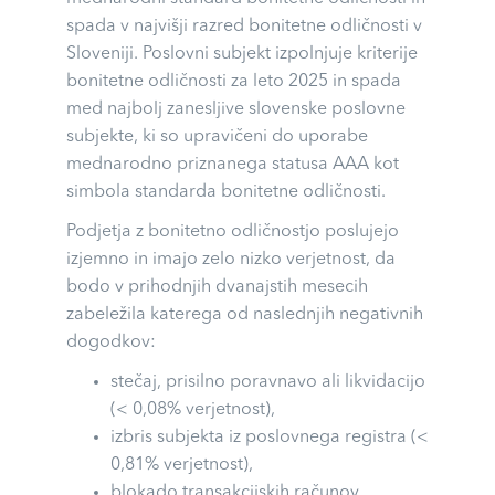
spada v najvišji razred bonitetne odličnosti v
Sloveniji. Poslovni subjekt izpolnjuje kriterije
bonitetne odličnosti za leto 2025 in spada
med najbolj zanesljive slovenske poslovne
subjekte, ki so upravičeni do uporabe
mednarodno priznanega statusa AAA kot
simbola standarda bonitetne odličnosti.
Podjetja z bonitetno odličnostjo poslujejo
izjemno in imajo zelo nizko verjetnost, da
bodo v prihodnjih dvanajstih mesecih
zabeležila katerega od naslednjih negativnih
dogodkov:
stečaj, prisilno poravnavo ali likvidacijo
(< 0,08% verjetnost),
izbris subjekta iz poslovnega registra (<
0,81% verjetnost),
blokado transakcijskih računov