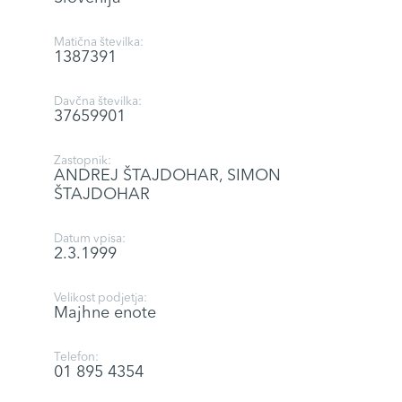
Matična številka:
1387391
Davčna številka:
37659901
Zastopnik:
ANDREJ ŠTAJDOHAR, SIMON
ŠTAJDOHAR
Datum vpisa:
2.3.1999
Velikost podjetja:
Majhne enote
Telefon:
01 895 4354