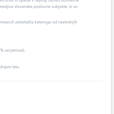
čnosti in spada v najvišji razred bonitetne
anesljive slovenske poslovne subjekte, ki so
 mesecih zabeležila katerega od naslednjih
% verjetnost).
dnjem letu.