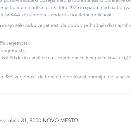
 da poslovni subjekt dosega mednarodni standard bonitetne odli
riterije bonitetne odličnosti za leto 2025 in spada med najbolj z
usa AAA kot simbola standarda bonitetne odličnosti.
n imajo zelo nizko verjetnost, da bodo v prihodnjih dvanajstih
8% verjetnost),
 verjetnost),
 kot 90 dni in uvrstitev na seznam davčnih neplačnikov (< 0,41
o 98% verjetnost, da bonitetno odličnost ohranijo tudi v nasle
.
eva ulica 31, 8000 NOVO MESTO