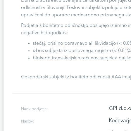
Dun & Bradstreet Slovenija s certifikatom potrjuje,
odličnosti v Sloveniji. Poslovni subjekt izpolnjuje k
upravičeni do uporabe mednarodno priznanega stat
Podjetja z bonitetno odličnostjo poslujejo izjemno i
negativnih dogodkov:
stečaj, prisilno poravnavo ali likvidacijo (< 0,0
izbris subjekta iz poslovnega registra (< 0,81%
blokado transakcijskih računov subjekta daljšo
Gospodarski subjekti z boniteto odličnosti AAA imaj
GPI d.o.o
Naziv podjetja:
Kočevarj
Naslov: