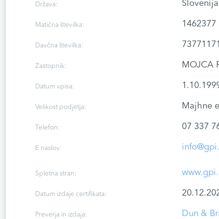
Slovenija
Država:
1462377
Matična številka:
7377117
Davčna številka:
MOJCA 
Zastopnik:
1.10.199
Datum vpisa:
Majhne e
Velikost podjetja:
07 337 7
Telefon:
info@gpi.
E naslov:
www.gpi.
Spletna stran:
20.12.20
Datum izdaje certifikata:
Dun & Br
Preverja in izdaja: