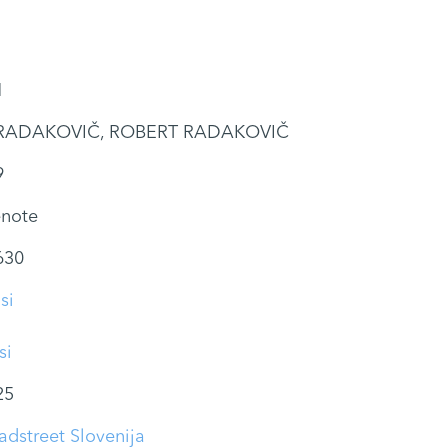
1
RADAKOVIČ, ROBERT RADAKOVIČ
9
note
630
si
si
25
adstreet Slovenija