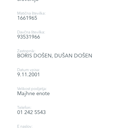
Matična številka:
1661965
Davčna številka:
93531966
Zastopnik:
BORIS DOŠEN, DUŠAN DOŠEN
Datum vpisa:
9.11.2001
Velikost podjetja:
Majhne enote
Telefon:
01 242 5543
E naslov: