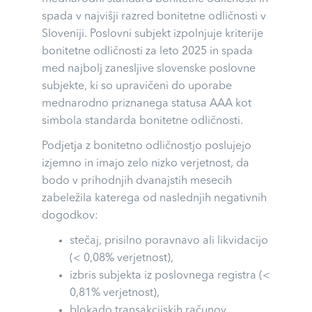
spada v najvišji razred bonitetne odličnosti v
Sloveniji. Poslovni subjekt izpolnjuje kriterije
bonitetne odličnosti za leto 2025 in spada
med najbolj zanesljive slovenske poslovne
subjekte, ki so upravičeni do uporabe
mednarodno priznanega statusa AAA kot
simbola standarda bonitetne odličnosti.
Podjetja z bonitetno odličnostjo poslujejo
izjemno in imajo zelo nizko verjetnost, da
bodo v prihodnjih dvanajstih mesecih
zabeležila katerega od naslednjih negativnih
dogodkov:
stečaj, prisilno poravnavo ali likvidacijo
(< 0,08% verjetnost),
izbris subjekta iz poslovnega registra (<
0,81% verjetnost),
blokado transakcijskih računov