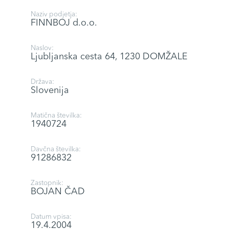
Naziv podjetja:
FINNBOJ d.o.o.
Naslov:
Ljubljanska cesta 64, 1230 DOMŽALE
Država:
Slovenija
Matična številka:
1940724
Davčna številka:
91286832
Zastopnik:
BOJAN ČAD
Datum vpisa:
19.4.2004