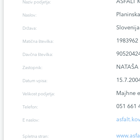
ASFALT K
Naziv podjetja:
Planinsk
Naslov:
Slovenija
Država:
1983962
Matična številka:
9052042
Davčna številka:
NATAŠA
Zastopnik:
15.7.200
Datum vpisa:
Majhne e
Velikost podjetja:
051 661 
Telefon:
asfalt.ko
E naslov:
www.asfa
Spletna stran: