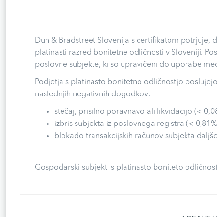
Dun & Bradstreet Slovenija s certifikatom potrjuje,
platinasti razred bonitetne odličnosti v Sloveniji. Po
poslovne subjekte, ki so upravičeni do uporabe medn
Podjetja s platinasto bonitetno odličnostjo poslujej
naslednjih negativnih dogodkov:
stečaj, prisilno poravnavo ali likvidacijo (< 0,0
izbris subjekta iz poslovnega registra (< 0,81%
blokado transakcijskih računov subjekta daljšo
Gospodarski subjekti s platinasto boniteto odličnost