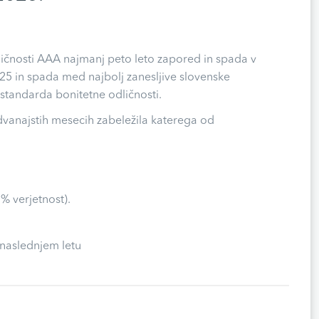
dličnosti AAA najmanj peto leto zapored in spada v
 2025 in spada med najbolj zanesljive slovenske
standarda bonitetne odličnosti.
 dvanajstih mesecih zabeležila katerega od
% verjetnost).
 naslednjem letu