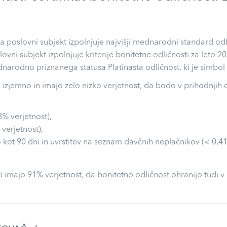
 da poslovni subjekt izpolnjuje najvišji mednarodni standard o
slovni subjekt izpolnjuje kriterije bonitetne odličnosti za leto
arodno priznanega statusa Platinasta odličnost, ki je simbol 
o izjemno in imajo zelo nizko verjetnost, da bodo v prihodnjih
8% verjetnost),
 verjetnost),
 kot 90 dni in uvrstitev na seznam davčnih neplačnikov (< 0,41
i imajo 91% verjetnost, da bonitetno odličnost ohranijo tudi v