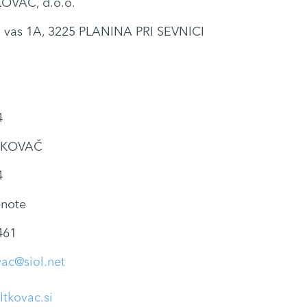
OVAČ, d.o.o.
a vas 1A, 3225 PLANINA PRI SEVNICI
4
 KOVAČ
4
note
461
vac@siol.net
ltkovac.si