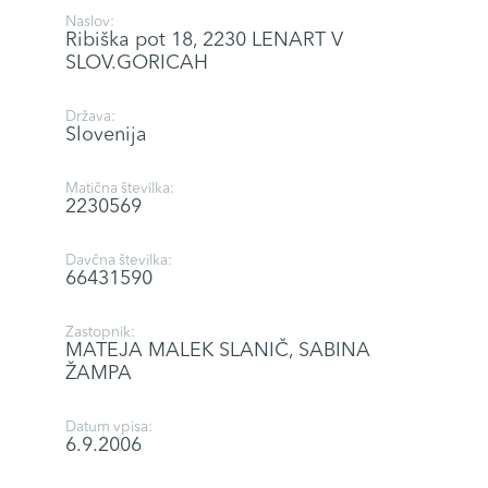
Naslov:
Ribiška pot 18, 2230 LENART V
SLOV.GORICAH
Država:
Slovenija
Matična številka:
2230569
Davčna številka:
66431590
Zastopnik:
MATEJA MALEK SLANIČ, SABINA
ŽAMPA
Datum vpisa:
6.9.2006