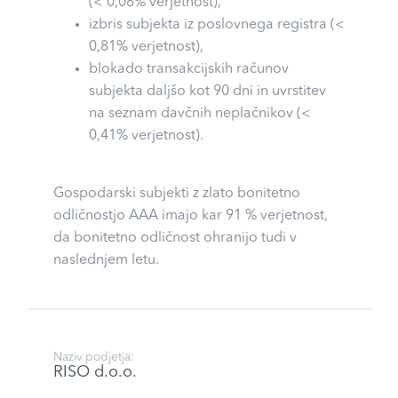
(< 0,08% verjetnost),
izbris subjekta iz poslovnega registra (<
0,81% verjetnost),
blokado transakcijskih računov
subjekta daljšo kot 90 dni in uvrstitev
na seznam davčnih neplačnikov (<
0,41% verjetnost).
Gospodarski subjekti z zlato bonitetno
odličnostjo AAA imajo kar 91 % verjetnost,
da bonitetno odličnost ohranijo tudi v
naslednjem letu.
Naziv podjetja:
RISO d.o.o.