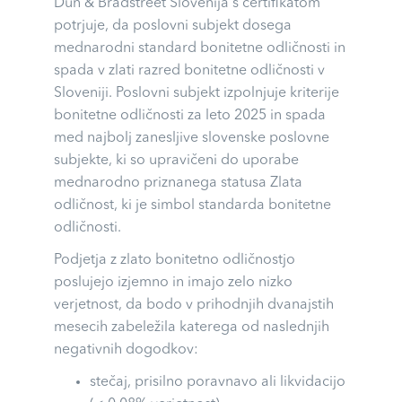
Dun & Bradstreet Slovenija s certifikatom
potrjuje, da poslovni subjekt dosega
mednarodni standard bonitetne odličnosti in
spada v zlati razred bonitetne odličnosti v
Sloveniji. Poslovni subjekt izpolnjuje kriterije
bonitetne odličnosti za leto 2025 in spada
med najbolj zanesljive slovenske poslovne
subjekte, ki so upravičeni do uporabe
mednarodno priznanega statusa Zlata
odličnost, ki je simbol standarda bonitetne
odličnosti.
Podjetja z zlato bonitetno odličnostjo
poslujejo izjemno in imajo zelo nizko
verjetnost, da bodo v prihodnjih dvanajstih
mesecih zabeležila katerega od naslednjih
negativnih dogodkov:
stečaj, prisilno poravnavo ali likvidacijo