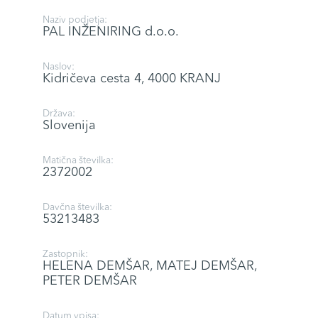
Naziv podjetja:
PAL INŽENIRING d.o.o.
Naslov:
Kidričeva cesta 4, 4000 KRANJ
Država:
Slovenija
Matična številka:
2372002
Davčna številka:
53213483
Zastopnik:
HELENA DEMŠAR, MATEJ DEMŠAR,
PETER DEMŠAR
Datum vpisa: