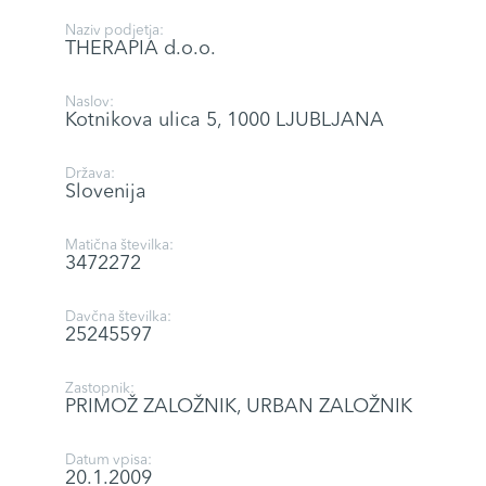
Naziv podjetja:
THERAPIA d.o.o.
Naslov:
Kotnikova ulica 5, 1000 LJUBLJANA
Država:
Slovenija
Matična številka:
3472272
Davčna številka:
25245597
Zastopnik:
PRIMOŽ ZALOŽNIK, URBAN ZALOŽNIK
Datum vpisa:
20.1.2009