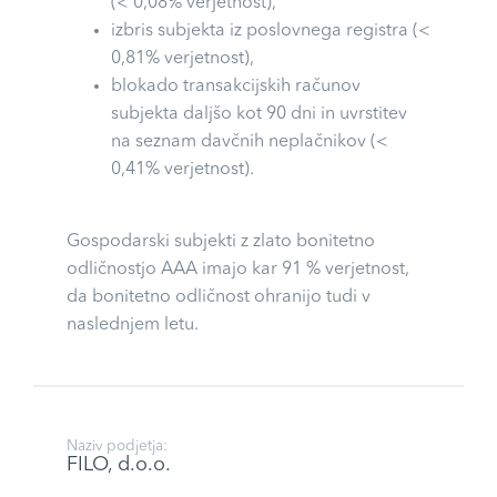
(< 0,08% verjetnost),
izbris subjekta iz poslovnega registra (<
0,81% verjetnost),
blokado transakcijskih računov
subjekta daljšo kot 90 dni in uvrstitev
na seznam davčnih neplačnikov (<
0,41% verjetnost).
Gospodarski subjekti z zlato bonitetno
odličnostjo AAA imajo kar 91 % verjetnost,
da bonitetno odličnost ohranijo tudi v
naslednjem letu.
Naziv podjetja:
FILO, d.o.o.