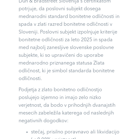
Dun & Bradstreet Slovenija s certifikatom
potrjuje, da poslovni subjekt dosega
mednarodni standard bonitetne odličnosti in
spada v zlati razred bonitetne odličnosti v
Sloveniji. Poslovni subjekt izpolnjuje kriterije
bonitetne odličnosti za leto 2025 in spada
med najbolj zanesljive slovenske poslovne
subjekte, ki so upravičeni do uporabe
mednarodno priznanega statusa Zlata
odličnost, ki je simbol standarda bonitetne
odličnosti.
Podjetja z zlato bonitetno odličnostjo
poslujejo izjemno in imajo zelo nizko
verjetnost, da bodo v prihodnjih dvanajstih
mesecih zabeležila katerega od naslednjih
negativnih dogodkov:
stečaj, prisilno poravnavo ali likvidacijo