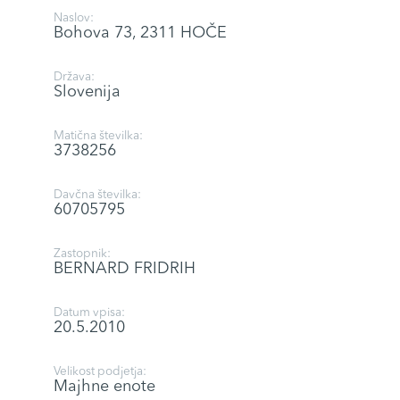
Naslov:
Bohova 73, 2311 HOČE
Država:
Slovenija
Matična številka:
3738256
Davčna številka:
60705795
Zastopnik:
BERNARD FRIDRIH
Datum vpisa:
20.5.2010
Velikost podjetja:
Majhne enote