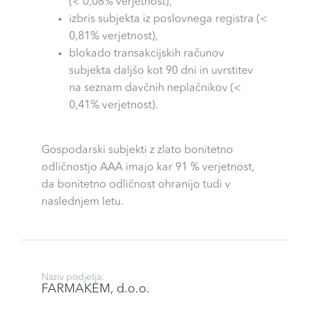
(< 0,08% verjetnost),
izbris subjekta iz poslovnega registra (<
0,81% verjetnost),
blokado transakcijskih računov
subjekta daljšo kot 90 dni in uvrstitev
na seznam davčnih neplačnikov (<
0,41% verjetnost).
Gospodarski subjekti z zlato bonitetno
odličnostjo AAA imajo kar 91 % verjetnost,
da bonitetno odličnost ohranijo tudi v
naslednjem letu.
Naziv podjetja:
FARMAKEM, d.o.o.