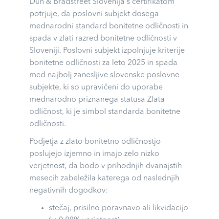
Dun & Bradstreet Slovenija s certifikatom
potrjuje, da poslovni subjekt dosega
mednarodni standard bonitetne odličnosti in
spada v zlati razred bonitetne odličnosti v
Sloveniji. Poslovni subjekt izpolnjuje kriterije
bonitetne odličnosti za leto 2025 in spada
med najbolj zanesljive slovenske poslovne
subjekte, ki so upravičeni do uporabe
mednarodno priznanega statusa Zlata
odličnost, ki je simbol standarda bonitetne
odličnosti.
Podjetja z zlato bonitetno odličnostjo
poslujejo izjemno in imajo zelo nizko
verjetnost, da bodo v prihodnjih dvanajstih
mesecih zabeležila katerega od naslednjih
negativnih dogodkov:
stečaj, prisilno poravnavo ali likvidacijo