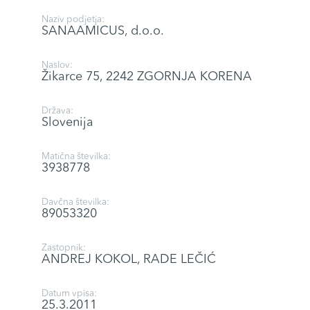
Naziv podjetja:
SANAAMICUS, d.o.o.
Naslov:
Žikarce 75, 2242 ZGORNJA KORENA
Država:
Slovenija
Matična številka:
3938778
Davčna številka:
89053320
Zastopnik:
ANDREJ KOKOL, RADE LEČIĆ
Datum vpisa:
25.3.2011