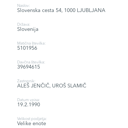
Naslov:
Slovenska cesta 54, 1000 LJUBLJANA
Država:
Slovenija
Matična številka:
5101956
Davčna številka:
39694615
Zastopnik:
ALEŠ JENČIČ, UROŠ SLAMIČ
Datum vpisa:
19.2.1990
Velikost podjetja:
Velike enote