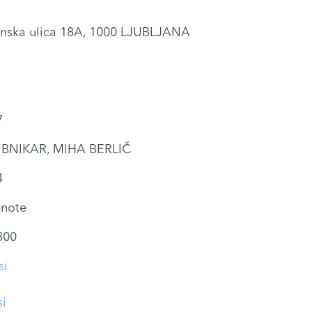
nska ulica 18A, 1000 LJUBLJANA
7
IBNIKAR, MIHA BERLIČ
4
enote
800
si
si