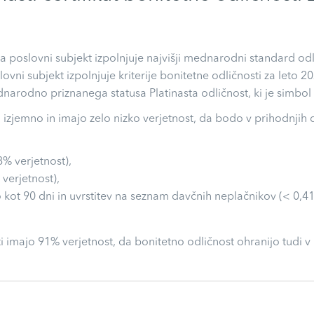
 da poslovni subjekt izpolnjuje najvišji mednarodni standard o
slovni subjekt izpolnjuje kriterije bonitetne odličnosti za leto
arodno priznanega statusa Platinasta odličnost, ki je simbol 
o izjemno in imajo zelo nizko verjetnost, da bodo v prihodnjih
8% verjetnost),
 verjetnost),
 kot 90 dni in uvrstitev na seznam davčnih neplačnikov (< 0,41
i imajo 91% verjetnost, da bonitetno odličnost ohranijo tudi v