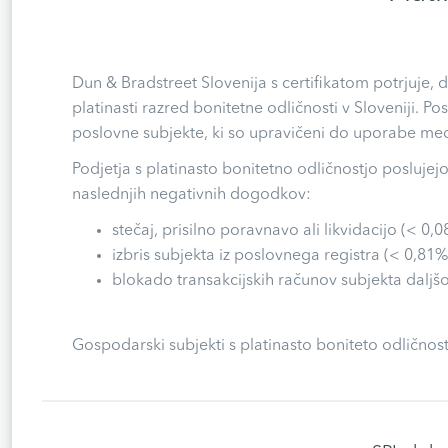
Dun & Bradstreet Slovenija s certifikatom potrjuje,
platinasti razred bonitetne odličnosti v Sloveniji. Po
poslovne subjekte, ki so upravičeni do uporabe medn
Podjetja s platinasto bonitetno odličnostjo poslujej
naslednjih negativnih dogodkov:
stečaj, prisilno poravnavo ali likvidacijo (< 0,0
izbris subjekta iz poslovnega registra (< 0,81%
blokado transakcijskih računov subjekta daljšo
Gospodarski subjekti s platinasto boniteto odličnost