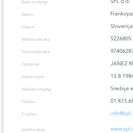
SPL d.d.
Naziv podjetja:
Frankopa
Naslov:
Slovenija
Država:
5226805
Matična številka:
9740628
Davčna številka:
JANEZ R
Zastopnik:
13.8.198
Datum vpisa:
Srednje 
Velikost podjetja:
01 473 6
Telefon:
info@spl.
E naslov:
www.spl.
Spletna stran: