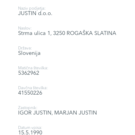
Naziv podjetja:
JUSTIN d.o.o.
Naslov:
Strma ulica 1, 3250 ROGAŠKA SLATINA
Država:
Slovenija
Matična številka:
5362962
Davčna številka:
41550226
Zastopnik:
IGOR JUSTIN, MARJAN JUSTIN
Datum vpisa:
15.5.1990