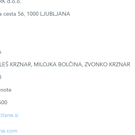
K d.o.o.
a cesta 56, 1000 LJUBLJANA
6
LEŠ KRZNAR, MILOJKA BOLČINA, ZVONKO KRZNAR
0
enote
500
itane.si
ane.com