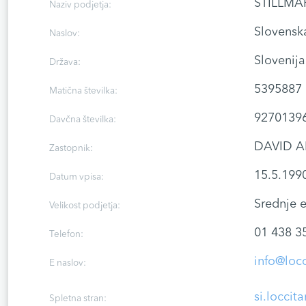
STILLMAR
Naziv podjetja:
Slovensk
Naslov:
Slovenija
Država:
5395887
Matična številka:
9270139
Davčna številka:
DAVID A
Zastopnik:
15.5.199
Datum vpisa:
Srednje 
Velikost podjetja:
01 438 3
Telefon:
info@locc
E naslov:
si.loccit
Spletna stran: