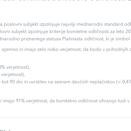
 da poslovni subjekt izpolnjuje najvišji mednarodni standard o
slovni subjekt izpolnjuje kriterije bonitetne odličnosti za leto
arodno priznanega statusa Platinasta odličnost, ki je simbol 
o izjemno in imajo zelo nizko verjetnost, da bodo v prihodnjih
8% verjetnost),
 verjetnost),
 kot 90 dni in uvrstitev na seznam davčnih neplačnikov (< 0,41
i imajo 91% verjetnost, da bonitetno odličnost ohranijo tudi v