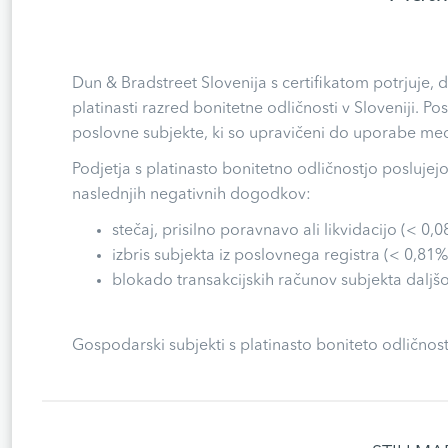
Dun & Bradstreet Slovenija s certifikatom potrjuje,
platinasti razred bonitetne odličnosti v Sloveniji. Po
poslovne subjekte, ki so upravičeni do uporabe medn
Podjetja s platinasto bonitetno odličnostjo poslujej
naslednjih negativnih dogodkov:
stečaj, prisilno poravnavo ali likvidacijo (< 0,0
izbris subjekta iz poslovnega registra (< 0,81%
blokado transakcijskih računov subjekta daljšo
Gospodarski subjekti s platinasto boniteto odličnost