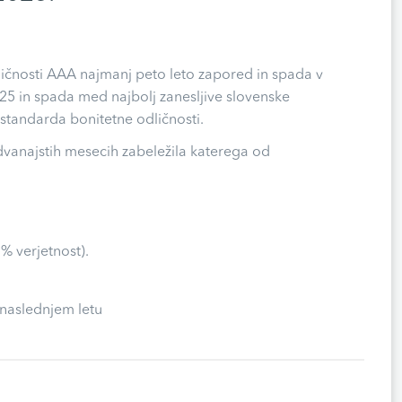
dličnosti AAA najmanj peto leto zapored in spada v
 2025 in spada med najbolj zanesljive slovenske
standarda bonitetne odličnosti.
 dvanajstih mesecih zabeležila katerega od
% verjetnost).
 naslednjem letu