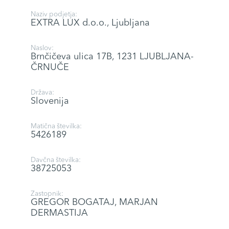
Naziv podjetja:
EXTRA LUX d.o.o., Ljubljana
Naslov:
Brnčičeva ulica 17B, 1231 LJUBLJANA-
ČRNUČE
Država:
Slovenija
Matična številka:
5426189
Davčna številka:
38725053
Zastopnik:
GREGOR BOGATAJ, MARJAN
DERMASTIJA