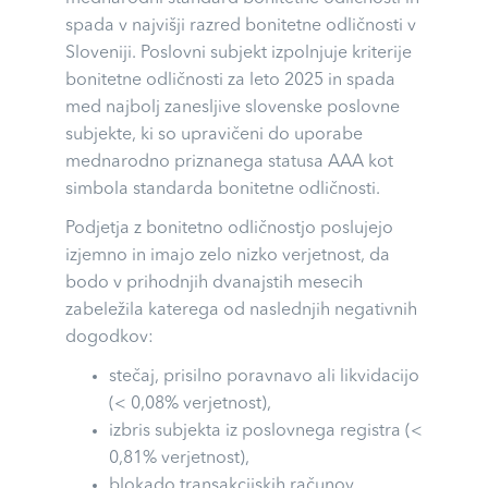
spada v najvišji razred bonitetne odličnosti v
Sloveniji. Poslovni subjekt izpolnjuje kriterije
bonitetne odličnosti za leto 2025 in spada
med najbolj zanesljive slovenske poslovne
subjekte, ki so upravičeni do uporabe
mednarodno priznanega statusa AAA kot
simbola standarda bonitetne odličnosti.
Podjetja z bonitetno odličnostjo poslujejo
izjemno in imajo zelo nizko verjetnost, da
bodo v prihodnjih dvanajstih mesecih
zabeležila katerega od naslednjih negativnih
dogodkov:
stečaj, prisilno poravnavo ali likvidacijo
(< 0,08% verjetnost),
izbris subjekta iz poslovnega registra (<
0,81% verjetnost),
blokado transakcijskih računov