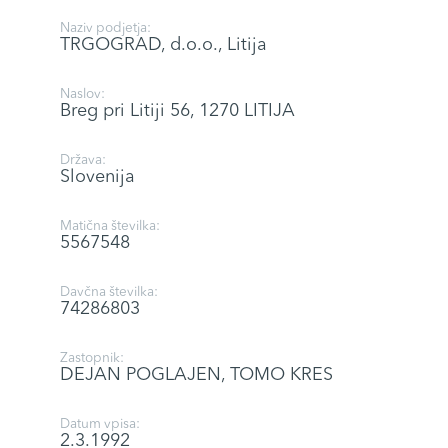
Naziv podjetja:
TRGOGRAD, d.o.o., Litija
Naslov:
Breg pri Litiji 56, 1270 LITIJA
Država:
Slovenija
Matična številka:
5567548
Davčna številka:
74286803
Zastopnik:
DEJAN POGLAJEN, TOMO KRES
Datum vpisa:
2.3.1992