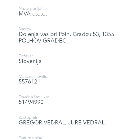
Naziv podjetja:
MVA d.o.o.
Naslov:
Dolenja vas pri Polh. Gradcu 53, 1355
POLHOV GRADEC
Država:
Slovenija
Matična številka:
5576121
Davčna številka:
51494990
Zastopnik:
GREGOR VEDRAL, JURE VEDRAL
Datum vpisa: