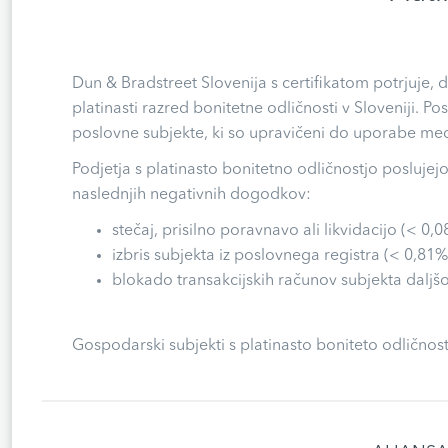
Dun & Bradstreet Slovenija s certifikatom potrjuje,
platinasti razred bonitetne odličnosti v Sloveniji. Po
poslovne subjekte, ki so upravičeni do uporabe medn
Podjetja s platinasto bonitetno odličnostjo poslujej
naslednjih negativnih dogodkov:
stečaj, prisilno poravnavo ali likvidacijo (< 0,0
izbris subjekta iz poslovnega registra (< 0,81%
blokado transakcijskih računov subjekta daljšo
Gospodarski subjekti s platinasto boniteto odličnost