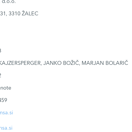
d.o.o.
 31, 3310 ŽALEC
8
KAJZERSPERGER, JANKO BOŽIČ, MARJAN BOLARIČ
2
note
459
nsa.si
nsa.si