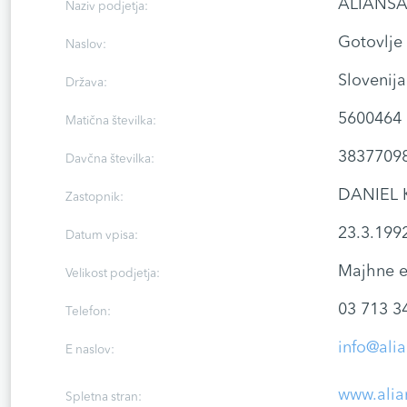
ALIANSA 
Naziv podjetja:
Gotovlje
Naslov:
Slovenija
Država:
5600464
Matična številka:
3837709
Davčna številka:
DANIEL 
Zastopnik:
23.3.199
Datum vpisa:
Majhne e
Velikost podjetja:
03 713 3
Telefon:
info@alia
E naslov:
www.alia
Spletna stran: