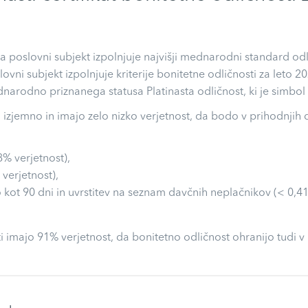
 da poslovni subjekt izpolnjuje najvišji mednarodni standard o
slovni subjekt izpolnjuje kriterije bonitetne odličnosti za leto
arodno priznanega statusa Platinasta odličnost, ki je simbol 
o izjemno in imajo zelo nizko verjetnost, da bodo v prihodnjih
8% verjetnost),
 verjetnost),
 kot 90 dni in uvrstitev na seznam davčnih neplačnikov (< 0,41
i imajo 91% verjetnost, da bonitetno odličnost ohranijo tudi v