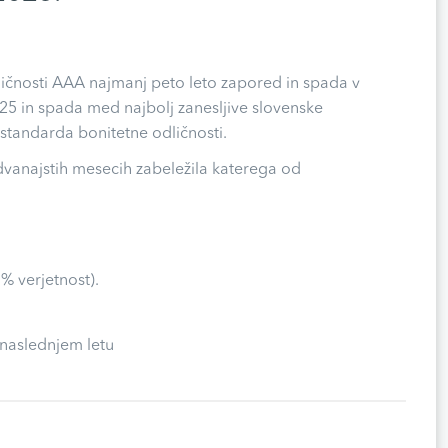
dličnosti AAA najmanj peto leto zapored in spada v
 2025 in spada med najbolj zanesljive slovenske
standarda bonitetne odličnosti.
 dvanajstih mesecih zabeležila katerega od
% verjetnost).
 naslednjem letu