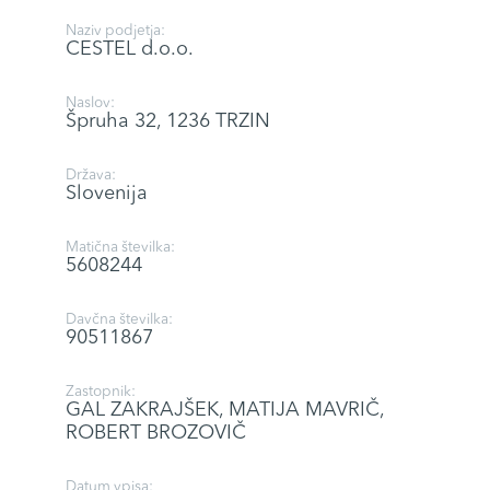
Naziv podjetja:
CESTEL d.o.o.
Naslov:
Špruha 32, 1236 TRZIN
Država:
Slovenija
Matična številka:
5608244
Davčna številka:
90511867
Zastopnik:
GAL ZAKRAJŠEK, MATIJA MAVRIČ,
ROBERT BROZOVIČ
Datum vpisa: