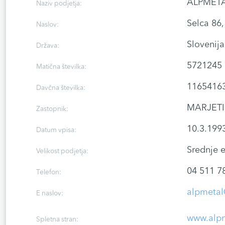
ALPMETAL
Naziv podjetja:
Selca 86
Naslov:
Slovenija
Država:
5721245
Matična številka:
1165416
Davčna številka:
MARJETI
Zastopnik:
10.3.199
Datum vpisa:
Srednje 
Velikost podjetja:
04 511 7
Telefon:
alpmetal
E naslov:
www.alpm
Spletna stran: