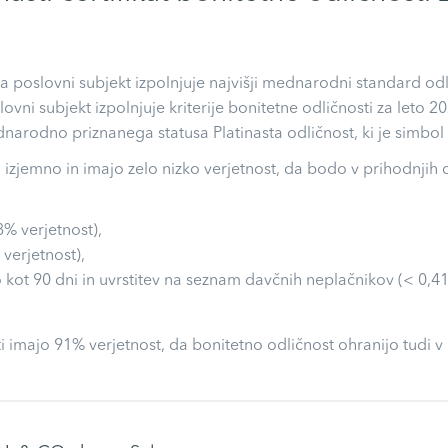
 da poslovni subjekt izpolnjuje najvišji mednarodni standard o
slovni subjekt izpolnjuje kriterije bonitetne odličnosti za leto
arodno priznanega statusa Platinasta odličnost, ki je simbol 
o izjemno in imajo zelo nizko verjetnost, da bodo v prihodnjih
8% verjetnost),
 verjetnost),
 kot 90 dni in uvrstitev na seznam davčnih neplačnikov (< 0,41
i imajo 91% verjetnost, da bonitetno odličnost ohranijo tudi v