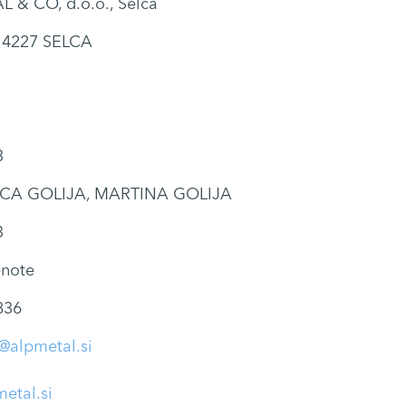
 & CO, d.o.o., Selca
, 4227 SELCA
3
CA GOLIJA, MARTINA GOLIJA
3
enote
836
@alpmetal.si
etal.si