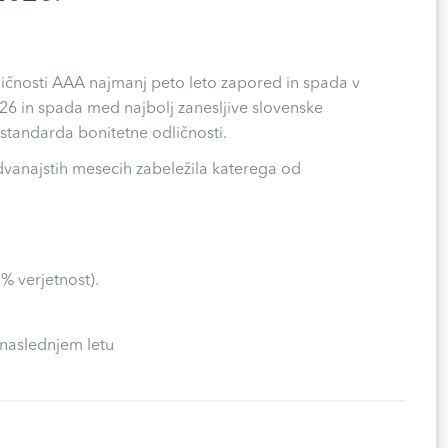
dličnosti AAA najmanj peto leto zapored in spada v
 2026 in spada med najbolj zanesljive slovenske
standarda bonitetne odličnosti.
 dvanajstih mesecih zabeležila katerega od
% verjetnost).
 naslednjem letu