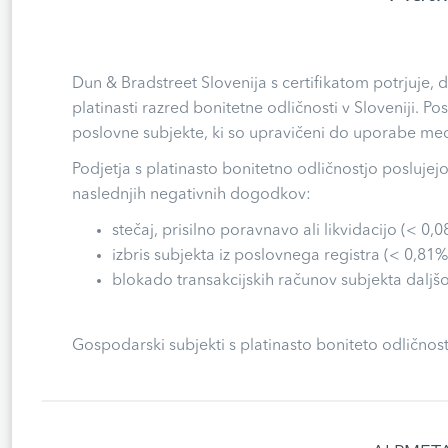
Dun & Bradstreet Slovenija s certifikatom potrjuje,
platinasti razred bonitetne odličnosti v Sloveniji. Po
poslovne subjekte, ki so upravičeni do uporabe medn
Podjetja s platinasto bonitetno odličnostjo poslujej
naslednjih negativnih dogodkov:
stečaj, prisilno poravnavo ali likvidacijo (< 0,0
izbris subjekta iz poslovnega registra (< 0,81%
blokado transakcijskih računov subjekta daljšo
Gospodarski subjekti s platinasto boniteto odličnost