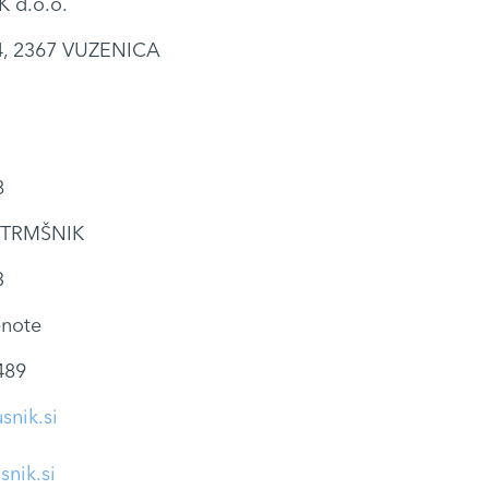
 d.o.o.
24, 2367 VUZENICA
8
STRMŠNIK
3
note
489
snik.si
snik.si