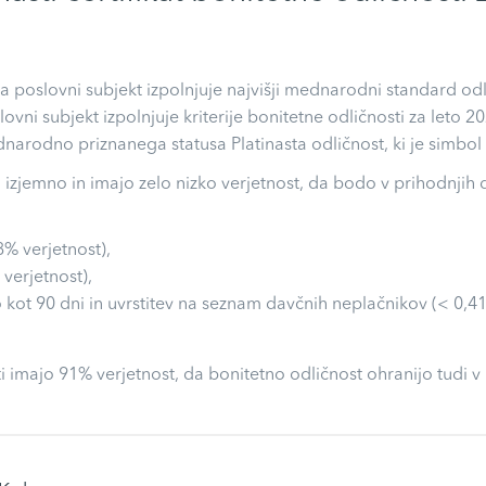
 da poslovni subjekt izpolnjuje najvišji mednarodni standard o
slovni subjekt izpolnjuje kriterije bonitetne odličnosti za leto
arodno priznanega statusa Platinasta odličnost, ki je simbol 
o izjemno in imajo zelo nizko verjetnost, da bodo v prihodnjih
8% verjetnost),
 verjetnost),
 kot 90 dni in uvrstitev na seznam davčnih neplačnikov (< 0,41
i imajo 91% verjetnost, da bonitetno odličnost ohranijo tudi v