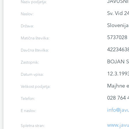
JAVUŠNIK
Naziv podjetja:
Sv. Vid 
Naslov:
Slovenija
Država:
5737028
Matična številka:
4223463
Davčna številka:
BOJAN 
Zastopnik:
12.3.199
Datum vpisa:
Majhne e
Velikost podjetja:
028 764 
Telefon:
info@javu
E naslov:
www.javu
Spletna stran: