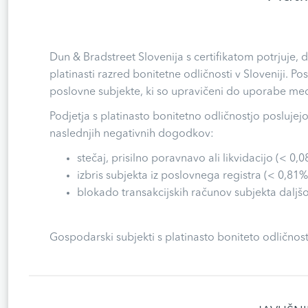
Dun & Bradstreet Slovenija s certifikatom potrjuje,
platinasti razred bonitetne odličnosti v Sloveniji. Po
poslovne subjekte, ki so upravičeni do uporabe medn
Podjetja s platinasto bonitetno odličnostjo poslujej
naslednjih negativnih dogodkov:
stečaj, prisilno poravnavo ali likvidacijo (< 0,0
izbris subjekta iz poslovnega registra (< 0,81%
blokado transakcijskih računov subjekta daljšo
Gospodarski subjekti s platinasto boniteto odličnost