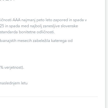
dličnosti AAA najmanj peto leto zapored in spada v
 2025 in spada med najbolj zanesljive slovenske
standarda bonitetne odličnosti.
 dvanajstih mesecih zabeležila katerega od
% verjetnost).
 naslednjem letu