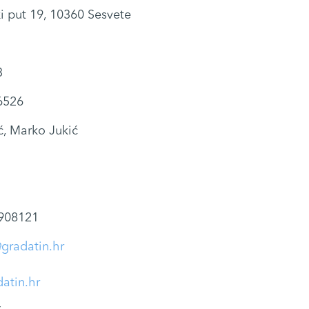
i put 19, 10360 Sesvete
3
6526
ć, Marko Jukić
908121
gradatin.hr
atin.hr