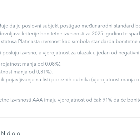
uje da je poslovni subjekt postigao međunarodni standard boni
zadovoljava kriterije bonitetne izvrsnosti za 2025. godinu te 
tatusa Platinasta izvrsnost kao simbola standarda bonitetne i
 posluju izvrsno, a vjerojatnost za ulazak u jedan od negativnih
jerojatnost manja od 0,08%),
jatnost manja od 0,81%),
li pojavljivanje na listi poreznih dužnika (vjerojatnost manja 
ne izvrsnosti AAA imaju vjerojatnost od čak 91% da će bonitetn
N d.o.o.