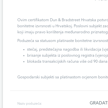
Ovim certifikatom Dun & Bradstreet Hrvatska potvrđ
bonitetne izvrsnosti u Hrvatskoj. Poslovni subjekt 
koji imaju pravo korištenja međunarodno priznatog s
Poduzeća sa statusom platinaste bonitetne izvrsnosti
stečaj, predstečajna nagodba ili likvidacija (v
brisanje subjekta iz poslovnog registra (vjero
blokada transakcijskih računa više od 90 dana i
Gospodarski subjekti sa platinastom ocjenom bonitet
GRADATI
Naziv poduzeća: