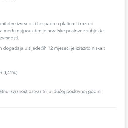
tetne izvrsnosti te spada u platinasti razred
spada među najpouzdanije hrvatske poslovne subjekte
zvrsnosti.
 događaja u sljedećih 12 mjeseci je izrazito niska::
od 0,41%).
u izvrsnost ostvariti i u idućoj poslovnoj godini.