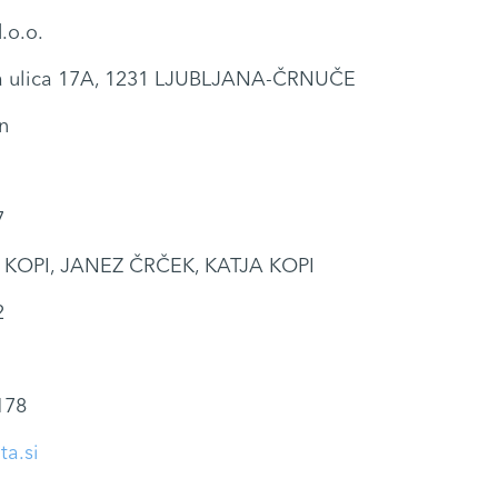
.o.o.
a ulica 17A, 1231 LJUBLJANA-ČRNUČE
n
7
KOPI, JANEZ ČRČEK, KATJA KOPI
2
178
ta.si