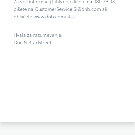
Za več informacij lahko pokličete na 080 39 03,
pišete na CustomerService.SI@dnb.com ali
obiščete www.dnb.com/sl-si.
Hvala za razumevanje.
Dun & Bradstreet