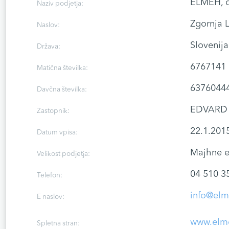
ELMEH, d
Naziv podjetja:
Zgornja 
Naslov:
Slovenija
Država:
6767141
Matična številka:
6376044
Davčna številka:
EDVARD
Zastopnik:
22.1.201
Datum vpisa:
Majhne e
Velikost podjetja:
04 510 3
Telefon:
info@elm
E naslov:
www.elme
Spletna stran: