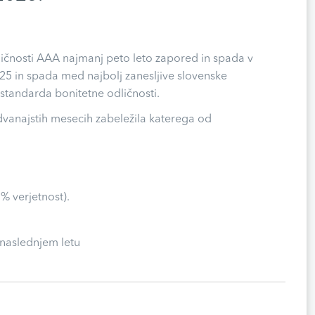
dličnosti AAA najmanj peto leto zapored in spada v
 2025 in spada med najbolj zanesljive slovenske
standarda bonitetne odličnosti.
 dvanajstih mesecih zabeležila katerega od
% verjetnost).
 naslednjem letu