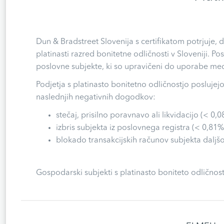
Dun & Bradstreet Slovenija s certifikatom potrjuje,
platinasti razred bonitetne odličnosti v Sloveniji. Po
poslovne subjekte, ki so upravičeni do uporabe medn
Podjetja s platinasto bonitetno odličnostjo poslujej
naslednjih negativnih dogodkov:
stečaj, prisilno poravnavo ali likvidacijo (< 0,0
izbris subjekta iz poslovnega registra (< 0,81%
blokado transakcijskih računov subjekta daljšo
Gospodarski subjekti s platinasto boniteto odličnost