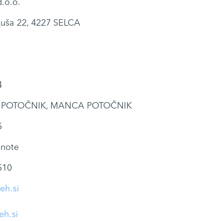
.o.o.
Luša 22, 4227 SELCA
4
 POTOČNIK, MANCA POTOČNIK
5
note
510
eh.si
h.si