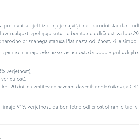
 da poslovni subjekt izpolnjuje najvišji mednarodni standard o
slovni subjekt izpolnjuje kriterije bonitetne odličnosti za leto
arodno priznanega statusa Platinasta odličnost, ki je simbol 
o izjemno in imajo zelo nizko verjetnost, da bodo v prihodnjih
8% verjetnost),
 verjetnost),
 kot 90 dni in uvrstitev na seznam davčnih neplačnikov (< 0,41
i imajo 91% verjetnost, da bonitetno odličnost ohranijo tudi v